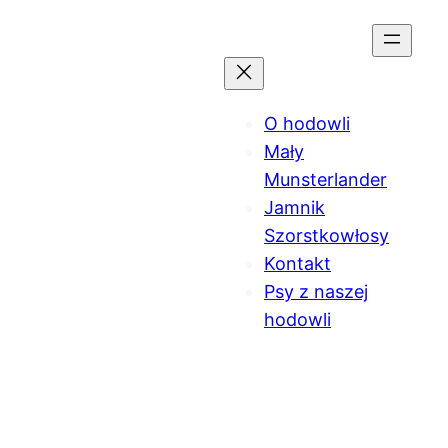
Przejdź
do
treści
O hodowli
Mały
Munsterlander
Jamnik
Szorstkowłosy
Kontakt
Psy z naszej
hodowli