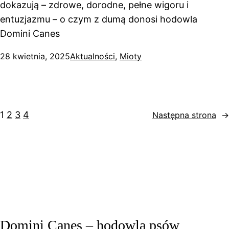
dokazują – zdrowe, dorodne, pełne wigoru i
entuzjazmu – o czym z dumą donosi hodowla
Domini Canes
28 kwietnia, 2025
Aktualności
, 
Mioty
1
2
3
4
Następna strona
→
Domini Canes – hodowla psów