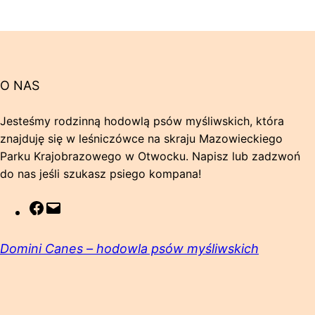
O NAS
Jesteśmy rodzinną hodowlą psów myśliwskich, która
znajduję się w leśniczówce na skraju Mazowieckiego
Parku Krajobrazowego w Otwocku. Napisz lub zadzwoń
do nas jeśli szukasz psiego kompana!
F
M
a
a
c
i
Domini Canes – hodowla psów myśliwskich
e
l
b
o