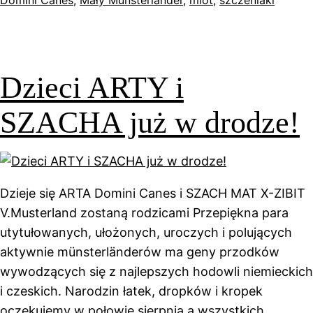
Domini Canes
, 
Mały Munsterlander
, 
miot
, 
szczeniaki
Dzieci ARTY i
SZACHA już w drodze!
Dzieje się ARTA Domini Canes i SZACH MAT X-ZIBIT
V.Musterland zostaną rodzicami Przepiękna para
utytułowanych, ułożonych, uroczych i polujących
aktywnie münsterländerów ma geny przodków
wywodzących się z najlepszych hodowli niemieckich
i czeskich. Narodzin łatek, dropków i kropek
oczekujemy w połowie sierpnia a wszystkich