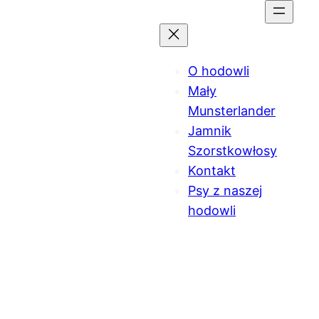
Przejdź
do
treści
O hodowli
Mały
Munsterlander
Jamnik
Szorstkowłosy
Kontakt
Psy z naszej
hodowli